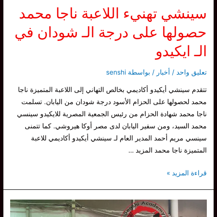
سينشي تهنيء اللاعبة ناجا محمد
حصولها على درجة الـ شودان في
الـ ايكيدو
تعليق واحد
/
أخبار
/ بواسطة
senshi
تتقدم سينشي أيكيدو أكاديمي بخالص التهاني إلى اللاعبة المتميزة ناجا
محمد لحصولها على الحزام الأسود درجة شودان من اليابان. تسلمت
ناجا محمد شهادة الحزام من رئيس الجمعية المصرية للايكيدو سينسي
محمد السيد، ومن سفير اليابان لدى مصر أوكا هيروشي. كما تتمنى
سينسي مريم أحمد المدير العام لـ سينشي أيكيدو أكاديمي للاعبة
المتميزة ناجا محمد المزيد …
سينشي
قراءة المزيد »
تهنيء
اللاعبة
ناجا