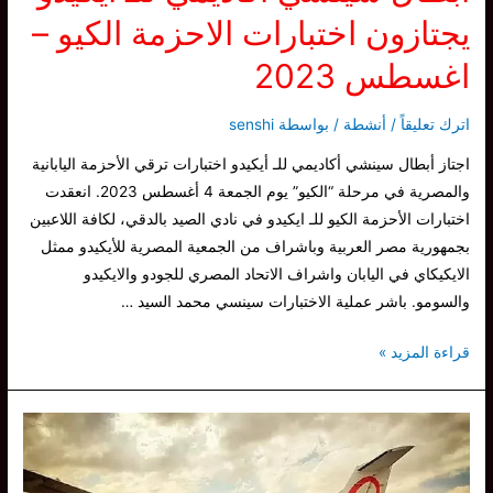
يجتازون اختبارات الاحزمة الكيو –
اغسطس 2023
اترك تعليقاً
/
أنشطة
/ بواسطة
senshi
اجتاز أبطال سينشي أكاديمي للـ أيكيدو اختبارات ترقي الأحزمة اليابانية
والمصرية في مرحلة “الكيو” يوم الجمعة 4 أغسطس 2023. انعقدت
اختبارات الأحزمة الكيو للـ ايكيدو في نادي الصيد بالدقي، لكافة اللاعبين
بجمهورية مصر العربية وباشراف من الجمعية المصرية للأيكيدو ممثل
الايكيكاي في اليابان واشراف الاتحاد المصري للجودو والايكيدو
والسومو. باشر عملية الاختبارات سينسي محمد السيد …
أبطال
قراءة المزيد »
سينشي
أكاديمي
للـ
ايكيدو
يجتازون