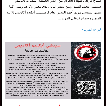
سماح فرغلي شهادة الحزام من رئيس الجمعية المصرية للايكيدو
سينسي محمد السيد، ومن سفير اليابان لدى مصر أوكا هيروشي. كما
تتمنى سينسي مريم أحمد المدير العام لـ سينشي أيكيدو أكاديمي للاعبة
المتميزة سماح فرغلي المزيد …
سينشي
قراءة المزيد »
تهنيء
اللاعبة
سماح
فرغلي
حصولها
على
درجة
الـ
شودان
في
الـ
ايكيدو