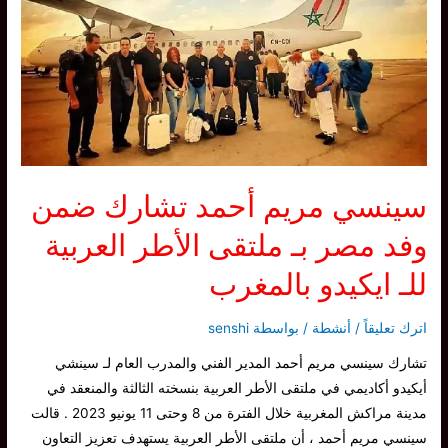
اختبارات
الاحزمة
الكيو
–
اغسطس
2023
سينسي مريم أحمد تشارك ضمن
وفد مصر بـ ملتقى الأطر العربية
للـ ايكيدو بالمغرب
اترك تعليقاً
/
أنشطة
/ بواسطة
senshi
تشارك سينسي مريم أحمد المدير الفني والمدرب العام لـ سينشي
أيكيدو أكاديمي في ملتقى الأطر العربية بنسخته الثالثة والمنعقد في
مدينة مراكش المغربية خلال الفترة من 8 وحتى 11 يونيو 2023 . قالت
سينسي مريم أحمد ، أن ملتقى الأطر العربية يستهدف تعزيز التعاون