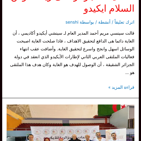
السلام ايكيدو
اترك تعليقاً
/
أنشطة
/ بواسطة
senshi
قالت سينسي مريم أحمد المدير العام لـ سينشي أيكيدو أكاديمي ، أن
الغاية دائما هى الدافع لتحقيق الاهداف ، فاذا صلحت الغاية اصبحت
الوسائل اسهل وانجح واسرع لتحقيق الغاية. وأضافت عقب انتهاء
فعاليات الملتقى العربي الثاني لإطارات الأيكيدو الذي انعقد في دولة
الجزائر الشقيقة ، أن الوصول للهدف هو الغاية وكان هدف هذا الملتقى
هو …
سينسي
قراءة المزيد »
مريم
أحمد
:
تجمعنا
في
الشقيقة