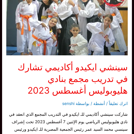
هامة
بخصوص
العملية
التدريبة
للـ
ايكيدو
سينشي ايكيدو أكاديمي تشارك
في تدريب مجمع بنادي
هليوبوليس أغسطس 2023
اترك تعليقاً
/
أنشطة
/ بواسطة
senshi
شاركت سينشي أكاديمي للـ ايكيدو في التدريب المجمع الذي انعقد في
نادي هليوبوليس الرياضي يوم الإثنين 7 أغسطس 2023 تحت إشراف
سينسي محمد السيد عمر رئيس الجمعية المصرية للـ ايكيدو ورئيس