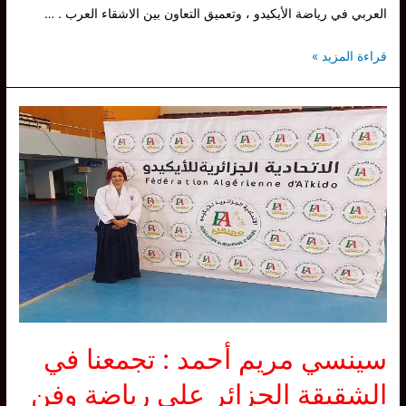
العربي في رياضة الأيكيدو ، وتعميق التعاون بين الاشقاء العرب . …
سينسي
قراءة المزيد »
مريم
أحمد
تشارك
ضمن
وفد
مصر
بـ
ملتقى
الأطر
العربية
للـ
ايكيدو
سينسي مريم أحمد : تجمعنا في
بالمغرب
الشقيقة الجزائر على رياضة وفن