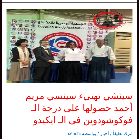
دفاعية
تعزز
قيم
التواصل
و
العمل
الجماعي
سينشي تهنيء سينسي مريم
أحمد حصولها على درجة الـ
فوكوشودوين في الـ ايكيدو
اترك تعليقاً
/
أخبار
/ بواسطة
senshi