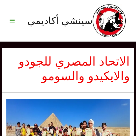
خطي
لى
سينشي أكاديمي
لمحتوى
Main
Menu
الاتحاد المصري للجودو
والايكيدو والسومو