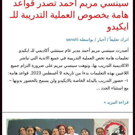
سينسي مريم أحمد تصدر قواعد
هامة بخصوص العملية التدريبة للـ
ايكيدو
اترك تعليقاً
/
أخبار
/ بواسطة
senshi
أصدرت سينسي مريم أحمد مدير عام سينشي أكاديمي للـ ايكيدو
تعليمات هامة تخص العملية التدريبية في جميع الاندية التي تباشر
الاكاديمية التدريب بها، ونوهت سينسي مريم على ضرورة التزام جميع
اللاعبين بهذه التعليمات بدءا من تاريخه 9 أغسطس 2023. قواعد هامة:
١- حضور التدريب بالبدلة الخاصة بالايكيدو ولن يسمح بالحضور بدونها –
مع استثناء الجدد …
سينسي
قراءة المزيد »
مريم
أحمد
تصدر
قواعد