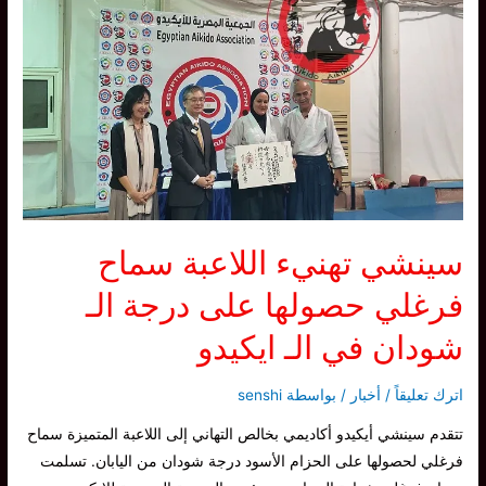
محمد
حصولها
على
درجة
الـ
شودان
في
الـ
ايكيدو
سينشي تهنيء اللاعبة سماح
فرغلي حصولها على درجة الـ
شودان في الـ ايكيدو
اترك تعليقاً
/
أخبار
/ بواسطة
senshi
تتقدم سينشي أيكيدو أكاديمي بخالص التهاني إلى اللاعبة المتميزة سماح
فرغلي لحصولها على الحزام الأسود درجة شودان من اليابان. تسلمت