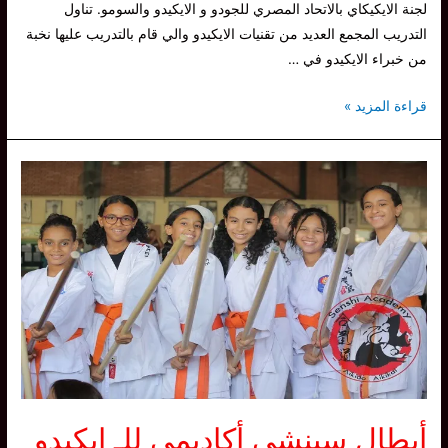
لجنة الايكيكاي بالاتحاد المصري للجودو و الايكيدو والسومو. تناول
التدريب المجمع العديد من تقنيات الايكيدو والي قام بالتدريب عليها نخبة
من خبراء الايكيدو في …
سينشي
قراءة المزيد »
ايكيدو
أكاديمي
تشارك
في
تدريب
مجمع
بنادي
هليوبوليس
أغسطس
2023
أبطال سينشي أكاديمي للـ ايكيدو