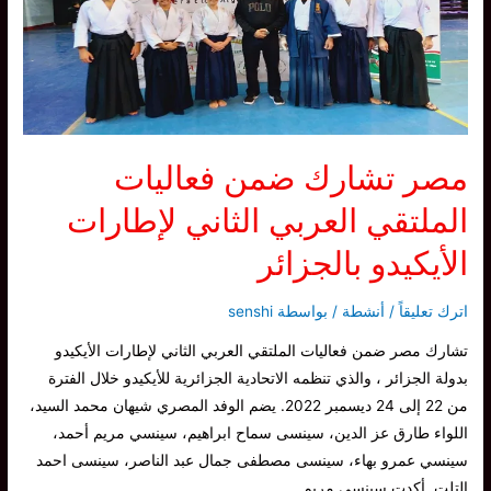
الجزائر
على
رياضة
وفن
السلام
ايكيدو
مصر تشارك ضمن فعاليات
الملتقي العربي الثاني لإطارات
الأيكيدو بالجزائر
اترك تعليقاً
/
أنشطة
/ بواسطة
senshi
تشارك مصر ضمن فعاليات الملتقي العربي الثاني لإطارات الأيكيدو
بدولة الجزائر ، والذي تنظمه الاتحادية الجزائرية للأيكيدو خلال الفترة
من 22 إلى 24 ديسمبر 2022. يضم الوفد المصري شيهان محمد السيد،
اللواء طارق عز الدين، سينسى سماح ابراهيم، سينسي مريم أحمد،
سينسي عمرو بهاء، سينسى مصطفى جمال عبد الناصر، سينسى احمد
التلت. أكدت سينسي مريم …