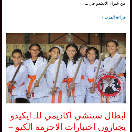
من خبراء الايكيدو في …
سينشي
قراءة المزيد »
ايكيدو
أكاديمي
تشارك
في
تدريب
مجمع
بنادي
هليوبوليس
أغسطس
2023
أبطال سينشي أكاديمي للـ ايكيدو
يجتازون اختبارات الاحزمة الكيو –