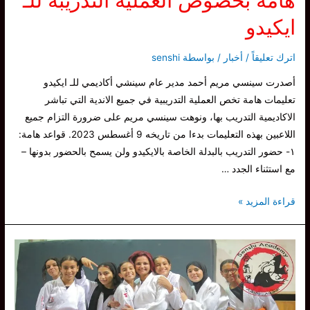
هامة بخصوص العملية التدريبة للـ
ايكيدو
اترك تعليقاً
/
أخبار
/ بواسطة
senshi
أصدرت سينسي مريم أحمد مدير عام سينشي أكاديمي للـ ايكيدو
تعليمات هامة تخص العملية التدريبية في جميع الاندية التي تباشر
الاكاديمية التدريب بها، ونوهت سينسي مريم على ضرورة التزام جميع
اللاعبين بهذه التعليمات بدءا من تاريخه 9 أغسطس 2023. قواعد هامة:
١- حضور التدريب بالبدلة الخاصة بالايكيدو ولن يسمح بالحضور بدونها –
مع استثناء الجدد …
سينسي
قراءة المزيد »
مريم
أحمد
تصدر
قواعد
هامة
بخصوص