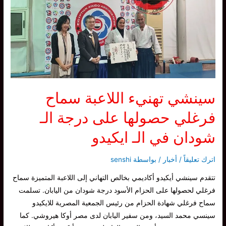
على
درجة
الـ
شودان
في
الـ
ايكيدو
سينشي تهنيء اللاعبة سماح
فرغلي حصولها على درجة الـ
شودان في الـ ايكيدو
اترك تعليقاً
/
أخبار
/ بواسطة
senshi
تتقدم سينشي أيكيدو أكاديمي بخالص التهاني إلى اللاعبة المتميزة سماح
فرغلي لحصولها على الحزام الأسود درجة شودان من اليابان. تسلمت
سماح فرغلي شهادة الحزام من رئيس الجمعية المصرية للايكيدو
سينسي محمد السيد، ومن سفير اليابان لدى مصر أوكا هيروشي. كما