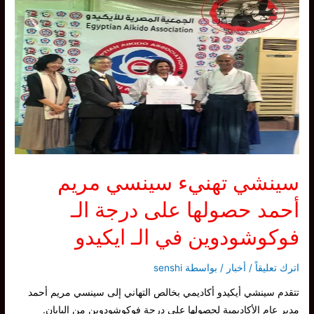
تعزز
قيم
التواصل
و
العمل
الجماعي
سينشي تهنيء سينسي مريم
أحمد حصولها على درجة الـ
فوكوشودوين في الـ ايكيدو
اترك تعليقاً
/
أخبار
/ بواسطة
senshi
تتقدم سينشي أيكيدو أكاديمي بخالص التهاني إلى سينسي مريم أحمد
مدير عام الأكاديمية لحصولها على درجة فوكوشودوين من اليابان.