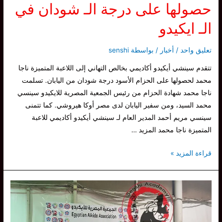
حصولها على درجة الـ شودان في
الـ ايكيدو
تعليق واحد
/
أخبار
/ بواسطة
senshi
تتقدم سينشي أيكيدو أكاديمي بخالص التهاني إلى اللاعبة المتميزة ناجا
محمد لحصولها على الحزام الأسود درجة شودان من اليابان. تسلمت
ناجا محمد شهادة الحزام من رئيس الجمعية المصرية للايكيدو سينسي
محمد السيد، ومن سفير اليابان لدى مصر أوكا هيروشي. كما تتمنى
سينسي مريم أحمد المدير العام لـ سينشي أيكيدو أكاديمي للاعبة
المتميزة ناجا محمد المزيد …
سينشي
قراءة المزيد »
تهنيء
اللاعبة
ناجا
محمد
حصولها