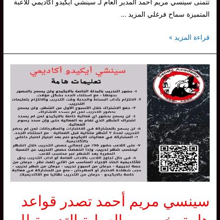
تتمنى سينسي مريم أحمد المدير العام لـ سينشي أيكيدو أكاديمي للاعبة
المتميزة سماح فرغلي المزيد …
سينشي
قراءة المزيد »
تهنيء
اللاعبة
سماح
فرغلي
حصولها
على
درجة
الـ
شودان
في
الـ
ايكيدو
سينسي مريم أحمد تصدر قواعد