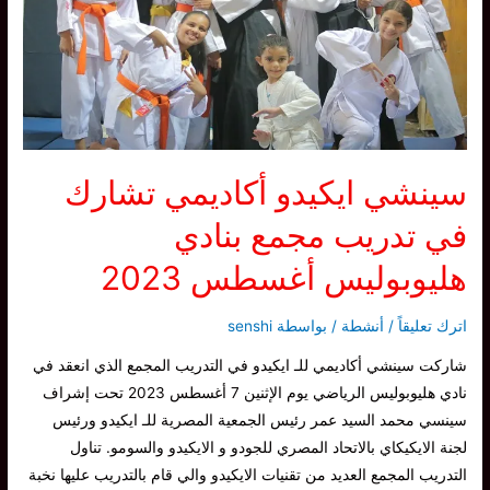
العملية
التدريبة
للـ
ايكيدو
سينشي ايكيدو أكاديمي تشارك
في تدريب مجمع بنادي
هليوبوليس أغسطس 2023
اترك تعليقاً
/
أنشطة
/ بواسطة
senshi
شاركت سينشي أكاديمي للـ ايكيدو في التدريب المجمع الذي انعقد في
نادي هليوبوليس الرياضي يوم الإثنين 7 أغسطس 2023 تحت إشراف
سينسي محمد السيد عمر رئيس الجمعية المصرية للـ ايكيدو ورئيس
لجنة الايكيكاي بالاتحاد المصري للجودو و الايكيدو والسومو. تناول
التدريب المجمع العديد من تقنيات الايكيدو والي قام بالتدريب عليها نخبة