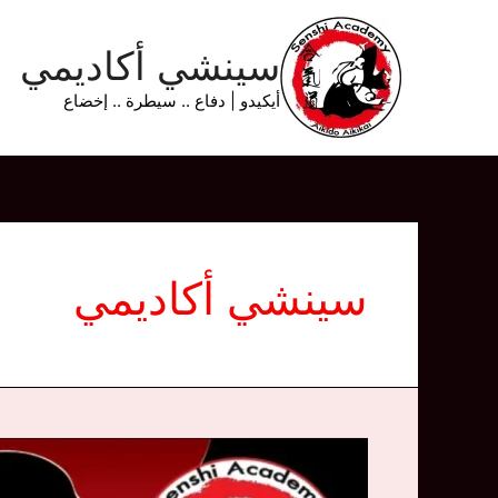
خطي
لى
سينشي أكاديمي
لمحتوى
أيكيدو | دفاع .. سيطرة .. إخضاع
سينشي أكاديمي