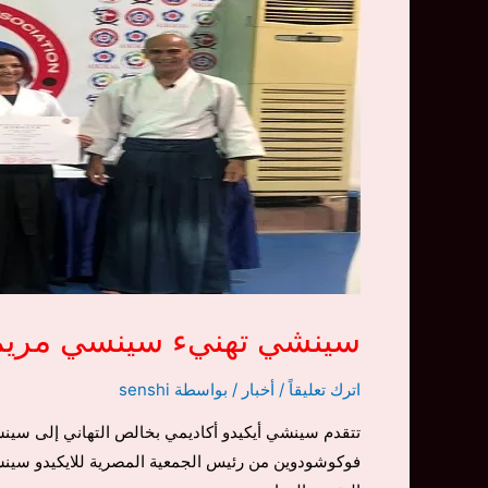
سينشي تهنيء سينسي مريم أ
اترك تعليقاً
/
أخبار
/ بواسطة
senshi
تتقدم سينشي أيكيدو أكاديمي بخالص التهاني إلى سين
فوكوشودوين من رئيس الجمعية المصرية للايكيدو سينس