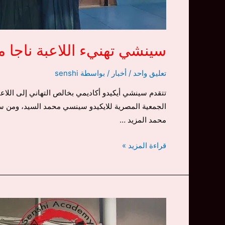
سينشي تهنيء اللاعبة ناجا م
تعليق واحد
/
أخبار
/ بواسطة
senshi
تتقدم سينشي أيكيدو أكاديمي بخالص التهاني إلى اللا
الجمعية المصرية للايكيدو سينسي محمد السيد، ومن سفي
محمد المزيد …
سينشي
قراءة المزيد »
تهنيء
اللاعبة
ناجا
محمد
حصولها