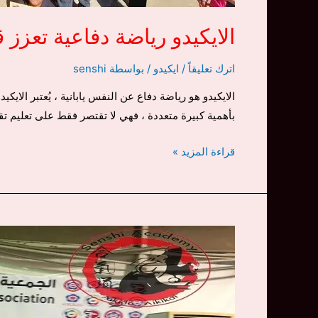
الايكيدو رياضة دفاعية تعزز
اترك تعليقاً
/
ايكيدو
/ بواسطة
senshi
الايكيدو هو رياضة دفاع عن النفس يابانية ، يُعتبر الايك
بأهمية كبيرة متعددة ، فهي لا تقتصر فقط على تعليم تق
الايكيدو
قراءة المزيد »
رياضة
دفاعية
تعزز
قيم
التواصل
و
العمل
الجماعي