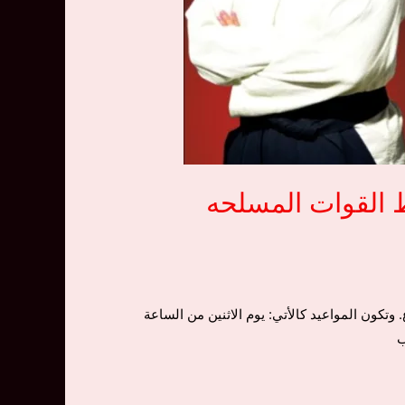
عيد تدريب الأيكيدو في نادى اكتوبر ١ لضباط القوات المسلحه
في الاسبوع. وتكون المواعيد كالأتي: يوم الاثنين من الساعة
ب