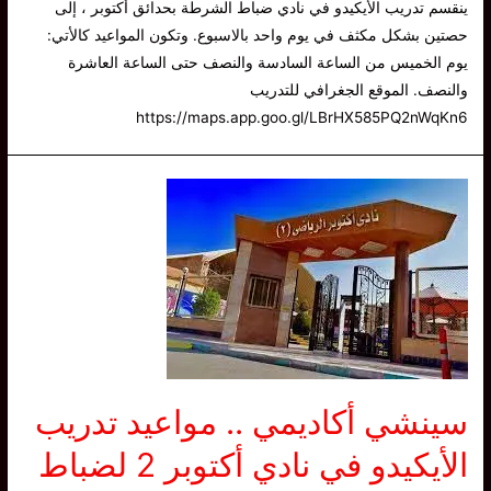
ينقسم تدريب الأيكيدو في نادي ضباط الشرطة بحدائق أكتوبر ، إلى
حصتين بشكل مكثف في يوم واحد بالاسبوع. وتكون المواعيد كالأتي:
يوم الخميس من الساعة السادسة والنصف حتى الساعة العاشرة
والنصف. الموقع الجغرافي للتدريب
https://maps.app.goo.gl/LBrHX585PQ2nWqKn6
سينشي أكاديمي .. مواعيد تدريب
الأيكيدو في نادي أكتوبر 2 لضباط