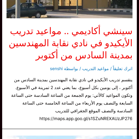
سينشي أكاديمي .. مواعيد تدريب
الأيكيدو في نادي نقابة المهندسين
بمدينة السادس من أكتوبر
اترك تعليقاً
/
مواعيد التدريب
/ بواسطة
senshi
ينقسم تدريب الأيكيدو في نادي نقابة المهندسين بمدينة السادس من
أكتوبر ، إلى يومين بكل أسبوع، بما يعني عدد 2 تمرينة في الأسبوع.
وتكون المواعيد كالأتي: يوم الجمعة من الساعة السادسة حتى الساعة
السابعة والنصف يوم الأربعاء من الساعة الخامسة حتى الساعة
السادسة والنصف الموقع الجغرافي للتدريب
https://maps.app.goo.gl/s1SZuNREXAUzJP276