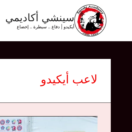
خطي
لى
سينشي أكاديمي
لمحتوى
أيكيدو | دفاع .. سيطرة .. إخضاع
لاعب أيكيدو