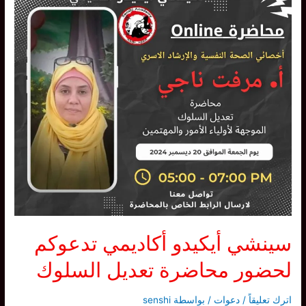
نموذجًا
ملهمًا
في
عالم
الـ
ايكيدو
سينشي أيكيدو أكاديمي تدعوكم
لحضور محاضرة تعديل السلوك
اترك تعليقاً
/
دعوات
/ بواسطة
senshi