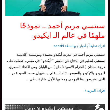
سينسي مريم أحمد .. نموذجًا
ملهمًا في عالم الـ ايكيدو
اترك تعليقاً
/
أخبار
/ بواسطة
senshi
سينسي مريم أحمد هي مدربة أيكيدو معتمدة ومؤسسة أكاديمية
سينشي لتعليم فن الدفاع عن النفس ” أيكيدو ” في مصر.، حصلت على
درجة سندان ( الحزام الأسود 3 دان ) من اليابان ومن الاتحاد المصري
للجودو والأيكيدو والسومو . تتلمذت على يد شيهان محمد السيد عمر ،
الذي تعتبره والدها الروحي ومعلمها الأول. شاركت في …
سينسي
قراءة المزيد »
مريم
أحمد
..