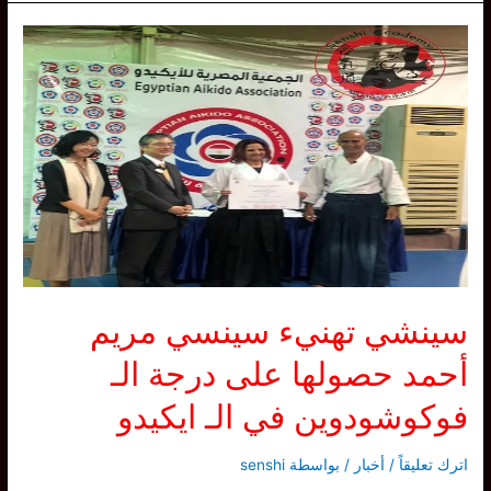
دفاعية
تعزز
قيم
التواصل
و
العمل
الجماعي
سينشي تهنيء سينسي مريم
أحمد حصولها على درجة الـ
فوكوشودوين في الـ ايكيدو
اترك تعليقاً
/
أخبار
/ بواسطة
senshi