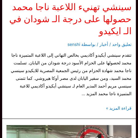
سينشي تهنيء اللاعبة ناجا محمد
حصولها على درجة الـ شودان في
الـ ايكيدو
تعليق واحد
/
أخبار
/ بواسطة
senshi
تتقدم سينشي أيكيدو أكاديمي بخالص التهاني إلى اللاعبة المتميزة ناجا
محمد لحصولها على الحزام الأسود درجة شودان من اليابان. تسلمت
ناجا محمد شهادة الحزام من رئيس الجمعية المصرية للايكيدو سينسي
محمد السيد، ومن سفير اليابان لدى مصر أوكا هيروشي. كما تتمنى
سينسي مريم أحمد المدير العام لـ سينشي أيكيدو أكاديمي للاعبة
المتميزة ناجا محمد المزيد …
سينشي
قراءة المزيد »
تهنيء
اللاعبة
ناجا