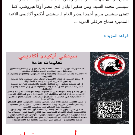
سينسي محمد السيد، ومن سفير اليابان لدى مصر أوكا هيروشي. كما
تتمنى سينسي مريم أحمد المدير العام لـ سينشي أيكيدو أكاديمي للاعبة
المتميزة سماح فرغلي المزيد …
سينشي
قراءة المزيد »
تهنيء
اللاعبة
سماح
فرغلي
حصولها
على
درجة
الـ
شودان
في
الـ
ايكيدو