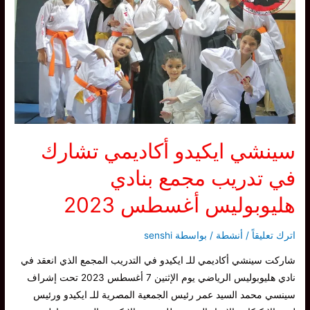
هامة
بخصوص
العملية
التدريبة
للـ
ايكيدو
سينشي ايكيدو أكاديمي تشارك
في تدريب مجمع بنادي
هليوبوليس أغسطس 2023
اترك تعليقاً
/
أنشطة
/ بواسطة
senshi
شاركت سينشي أكاديمي للـ ايكيدو في التدريب المجمع الذي انعقد في
نادي هليوبوليس الرياضي يوم الإثنين 7 أغسطس 2023 تحت إشراف
سينسي محمد السيد عمر رئيس الجمعية المصرية للـ ايكيدو ورئيس