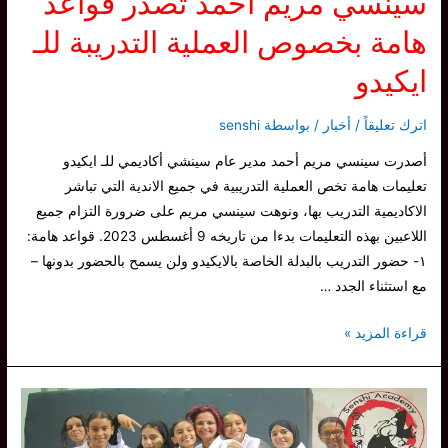
سينسي مريم أحمد تصدر قواعد
هامة بخصوص العملية التدريبة للـ
ايكيدو
اترك تعليقاً
/
أخبار
/ بواسطة
senshi
أصدرت سينسي مريم أحمد مدير عام سينشي أكاديمي للـ ايكيدو
تعليمات هامة تخص العملية التدريبية في جميع الاندية التي تباشر
الاكاديمية التدريب بها، ونوهت سينسي مريم على ضرورة التزام جميع
اللاعبين بهذه التعليمات بدءا من تاريخه 9 أغسطس 2023. قواعد هامة:
١- حضور التدريب بالبدلة الخاصة بالايكيدو ولن يسمح بالحضور بدونها –
مع استثناء الجدد …
سينسي
قراءة المزيد »
مريم
أحمد
تصدر
قواعد