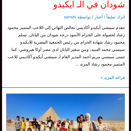
شودان في الـ ايكيدو
اترك تعليقاً
/
أخبار
/ بواسطة
senshi
تتقدم سينشي أيكيدو أكاديمي بخالص التهاني إلى اللاعب المتميز محمود
رشاد لحصوله على الحزام الأسود درجة شودان من اليابان. تسلم
محمود رشاد شهادة الحزام من رئيس الجمعية المصرية للايكيدو
سينسي محمد السيد، ومن سفير اليابان لدى مصر أوكا هيروشي. كما
تتمنى سينسي مريم أحمد المدير العام لـ سينشي أيكيدو أكاديمي للاعب
المتميز محمود رشاد المزيد …
سينشي
قراءة المزيد »
تهنيء
اللاعب
محمود
رشاد
حصوله
على
درجة