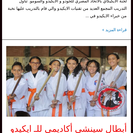
لجنة الايكيكاي بالاتحاد المصري للجودو و الايكيدو والسومو. تناول
التدريب المجمع العديد من تقنيات الايكيدو والي قام بالتدريب عليها نخبة
من خبراء الايكيدو في …
سينشي
قراءة المزيد »
ايكيدو
أكاديمي
تشارك
في
تدريب
مجمع
بنادي
هليوبوليس
أغسطس
2023
أبطال سينشي أكاديمي للـ ايكيدو