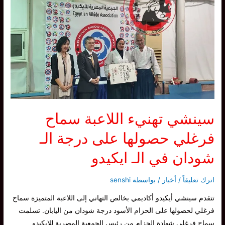
محمد
حصولها
على
درجة
الـ
شودان
في
الـ
ايكيدو
سينشي تهنيء اللاعبة سماح
فرغلي حصولها على درجة الـ
شودان في الـ ايكيدو
اترك تعليقاً
/
أخبار
/ بواسطة
senshi
تتقدم سينشي أيكيدو أكاديمي بخالص التهاني إلى اللاعبة المتميزة سماح
فرغلي لحصولها على الحزام الأسود درجة شودان من اليابان. تسلمت
سماح فرغلي شهادة الحزام من رئيس الجمعية المصرية للايكيدو