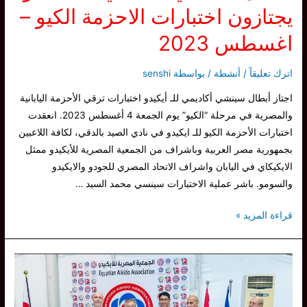
يجتازون اختبارات الاحزمة الكيو –
اغسطس 2023
اترك تعليقاً
/
أنشطة
/ بواسطة
senshi
اجتاز أبطال سينشي أكاديمي للـ أيكيدو اختبارات ترقي الأحزمة اليابانية
والمصرية في مرحلة “الكيو” يوم الجمعة 4 أغسطس 2023. انعقدت
اختبارات الأحزمة الكيو للـ ايكيدو في نادي الصيد بالدقي، لكافة اللاعبين
بجمهورية مصر العربية وباشراف من الجمعية المصرية للأيكيدو ممثل
الايكيكاي في اليابان واشراف الاتحاد المصري للجودو والايكيدو
والسومو. باشر عملية الاختبارات سينسي محمد السيد …
أبطال
قراءة المزيد »
سينشي
أكاديمي
للـ
ايكيدو
يجتازون