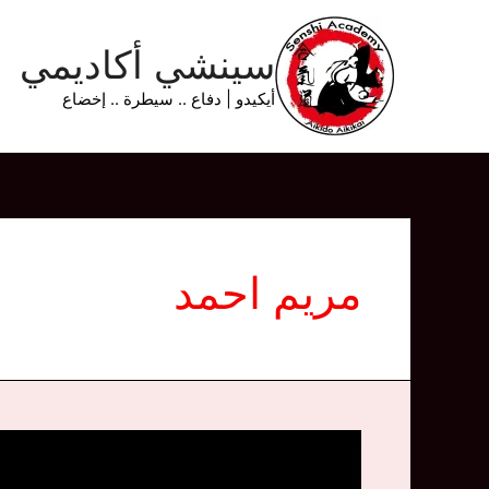
خطي
لى
سينشي أكاديمي
لمحتوى
أيكيدو | دفاع .. سيطرة .. إخضاع
مريم احمد