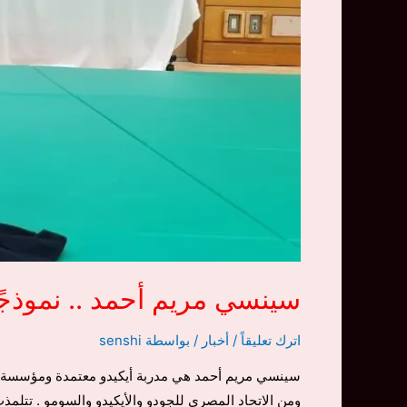
سينسي مريم أحمد .. نموذجًا 
اترك تعليقاً
/
أخبار
/ بواسطة
senshi
ومن الاتحاد المصري للجودو والأيكيدو والسومو . تتلم