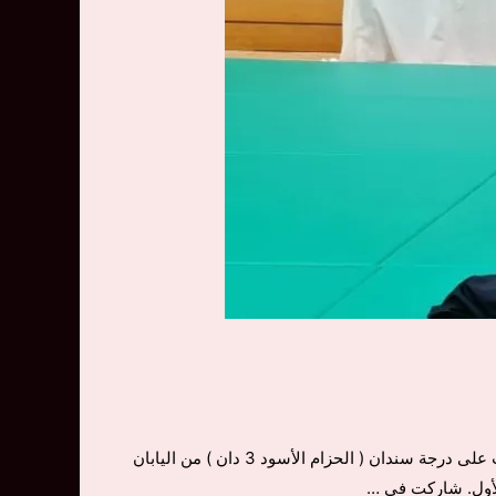
سينسي مريم أحمد هي مدربة أيكيدو معتمدة ومؤسسة أكاديمية سينشي لتعليم فن الدفاع عن النفس ” أيكيدو ” في مصر.، حصلت على درجة سندان ( الحزام الأسود 3 دان ) من اليابان
الأول. شاركت في …