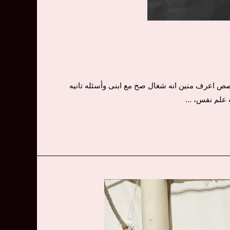
ove .. محتاج امتى تدخل علاجى ولو لجأت لمتخصص اعرف منين انه شغال صح مع ابنى وأسئله تانيه