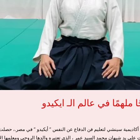
ملهمًا في عالم الـ ايكيدو
ذت على يد شيهان محمد السيد عمر ، الذي تعتبره والدها الروحي ومعلمها 