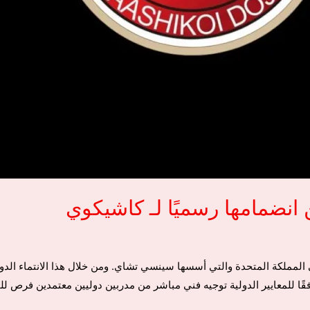
انضمامها رسميًا لـ كاشيكوي
المملكة المتحدة والتي أسسها سينسي تشاي. ومن خلال هذا الانتماء الدول
وفقًا للمعايير الدولية توجيه فني مباشر من مدربين دوليين معتمدين فرص ل