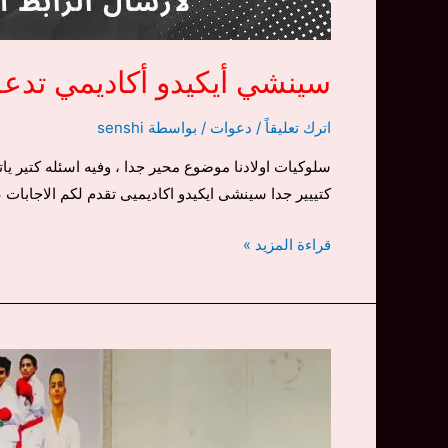
سينشي أيكيدو أكاديمي تدع
اترك تعليقاً
/
دعوات
/ بواسطة
senshi
كتييير جدا سينشى ايكيدو اكاديميى تقدم لكم الاجابات عن هذه الاسئله من خلال محاض
سينشي
قراءة المزيد »
أيكيدو
أكاديمي
تدعوكم
لحضور
محاضرة
تعديل
السلوك