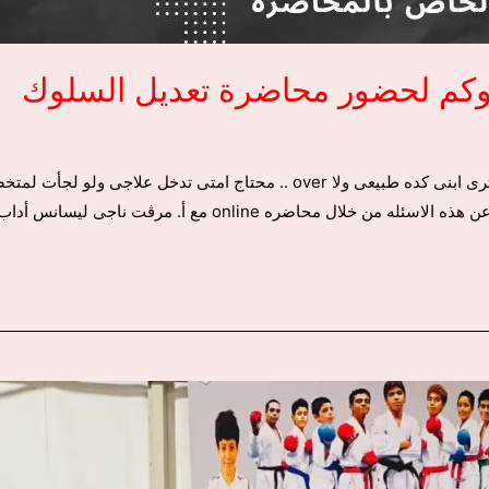
وكم لحضور محاضرة تعديل السلوك
سلوكيات اولادنا موضوع محير جدا ، وفيه اسئله كتير ياترى ابنى كده طبيعى ولا r
ره online مع أ. مرڤت ناجى ليسانس أداب علم نفس، …