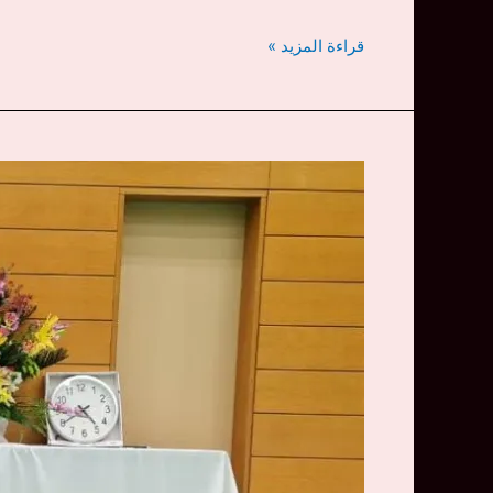
سينشي
قراءة المزيد »
أيكيدو
أكاديمي
تعلن
انضمامها
رسميًا
لـ
كاشيكوي