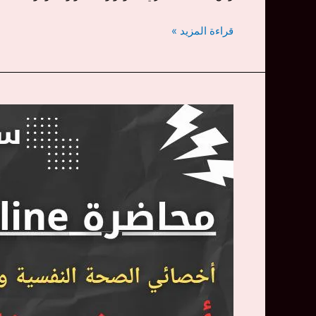
سينسي
قراءة المزيد »
مريم
أحمد
..
نموذجًا
ملهمًا
في
عالم
الـ
ايكيدو